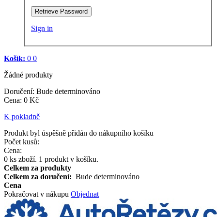
Retrieve Password
Sign in
Košík:
0
0
Žádné produkty
Doručení:
Bude determinováno
Cena
:
0 Kč
K pokladně
Produkt byl úspěšně přidán do nákupního košíku
Počet kusů:
Cena:
0
ks zboží.
1 produkt v košíku.
Celkem za produkty
Celkem za doručení:
Bude determinováno
Cena
Pokračovat v nákupu
Objednat