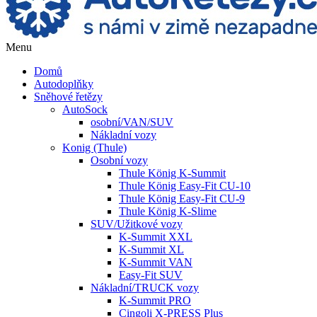
Menu
Domů
Autodoplňky
Sněhové řetězy
AutoSock
osobní/VAN/SUV
Nákladní vozy
Konig (Thule)
Osobní vozy
Thule König K-Summit
Thule König Easy-Fit CU-10
Thule König Easy-Fit CU-9
Thule König K-Slime
SUV/Užitkové vozy
K-Summit XXL
K-Summit XL
K-Summit VAN
Easy-Fit SUV
Nákladní/TRUCK vozy
K-Summit PRO
Cingoli X-PRESS Plus