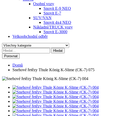
Osobní vozy
Snovit E-9 NEO
Snovit E-7
SUV/VAN
Snovit 4x4 NEO
Nákladní/TRUCK vozy
Snovit E-3000
Velkoobchodní odběr
Hledat
Porovnat
Domů
Snehové řetězy Thule König K-Slime (CK-7) 075