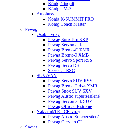
König Cingoli
König TM-7
Autobusy
Konig K-SUMMIT PRO
Konig Coach Master
Pewag
Osobní vozy
Pewag Snox Pro SXP
Pewag Servomatik
Pewag Brenta-C XMR
Pewag Brenta-9 XMB
Pewag Servo Sport RSS
Pewag Servo RS
Servostar RSC
SUV/VAN
Pewag Servo SUV RSV
Pewag Brenta C 4x4 XMR
Pewag Snox SUV SXV
Pewag Austro super zesílené
Pewag Servomatik SUV
Pewag Offroad Extreme
Nákladní/TRUCK vozy
Pewag Austro Superzesílené
Pewag Cervino CL
Snovit