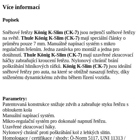
Více informací
Popisek
Sněhové řetězy
König K-Slim (CK-7)
jsou nejtenčí sněhové řetězy
na světě.
Thule König K-Slim (CK-7)
mají speciální články o
průměru pouze 7 mm. Manuálně napínací systém s mikro
regulačním řešením. Jedna zastávka pro montáž a jedna pro
dotáhnutí.
Thule König K-Slim (CK-7)
mají uzavřené zkracovací
háčky zabraňující kroucení řetězu. Nylonový chránič brání
poškrábání hliníkových ráfků.
König K-Slim (CK-7)
jsou ideální
sněhové řetězy pro auta, na které se obtížně nasazují řetězy, díky
sníženému dynamickému zdvihu během řízení vozidla.
Parametry:
Patentovaná konstrukce snižuje zdvih a zabraňuje styku řetězu s
obloukem kola
Manuální napínací systém.
Mikro-regulační systém pro dokonalé napnutí řetězu.
Uzavřené zkracovací háky.
Nylonový chránič proti poškrábání kol z lehkých slitin.
Homologace / certifikace / shody: Ö-Norm 5117, UNI 11313 /