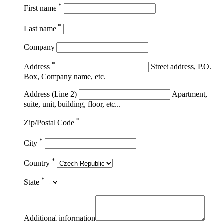
*
First name
*
Last name
Company
*
Address
Street address, P.O.
Box, Company name, etc.
Address (Line 2)
Apartment,
suite, unit, building, floor, etc...
*
Zip/Postal Code
*
City
*
Country
*
State
Additional information