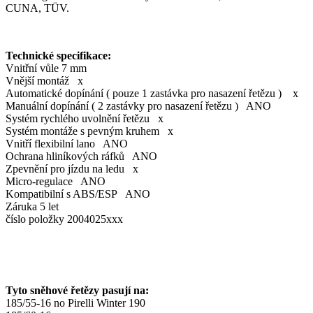
CUNA, TÜV.
Technické specifikace:
Vnitřní vůle 7 mm
Vnější montáž x
Automatické dopínání ( pouze 1 zastávka pro nasazení řetězu ) x
Manuální dopínání ( 2 zastávky pro nasazení řetězu ) ANO
Systém rychlého uvolnění řetězu x
Systém montáže s pevným kruhem x
Vnitří flexibilní lano ANO
Ochrana hliníkových ráfků ANO
Zpevnění pro jízdu na ledu x
Micro-regulace ANO
Kompatibilní s ABS/ESP ANO
Záruka 5 let
číslo položky 2004025xxx
Tyto sněhové řetězy pasují na:
185/55-
16 no Pirelli Winter 190