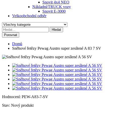
Snovit 4x4 NEO
Nákladní/TRUCK vozy
Snovit E-3000
Velkoobchodní odběr
Hledat
Porovnat
Domů
Sněhové řetězy Pewag Austro super zesílené A 83 7 SV
Hodnocení:
PEW-A83-7-SV
Stav:
Nový produkt