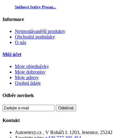
Sněhové řetězy Pewag...
Informace
Nejprodávanější produkty
Obchodní podmínky
O nás
Můj účet
Moje objednávky
Moje dobropisy
Moje adresy
Osobní údaje
Odběr novinek
Odebírat
Kontakt
Autoretezy.cz , V Roháči I. 1203, Jesenice, 25242
Zavolejte nám:
+420 777 205 454