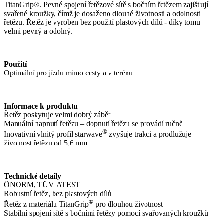
TitanGrip®. Pevné spojení řetězové sítě s bočním řetězem zajišťují
svařené kroužky, čímž je dosaženo dlouhé životnosti a odolnosti
řetězu. Řetěz je vyroben bez použití plastových dílů - díky tomu
velmi pevný a odolný.
Použití
Optimální pro jízdu mimo cesty a v terénu
Informace k produktu
Řetěz poskytuje velmi dobrý záběr
Manuální napnutí řetězu – dopnutí řetězu se provádí ručně
®
Inovativní vlnitý profil starwave
zvyšuje trakci a prodlužuje
životnost řetězu od 5,6 mm
Technické detaily
ÖNORM, TÜV, ATEST
Robustní řetěz, bez plastových dílů
®
Řetěz z materiálu TitanGrip
pro dlouhou životnost
Stabilní spojení sítě s bočními řetězy pomocí svařovaných kroužků