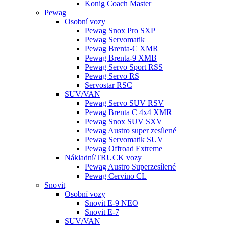
Konig Coach Master
Pewag
Osobní vozy
Pewag Snox Pro SXP
Pewag Servomatik
Pewag Brenta-C XMR
Pewag Brenta-9 XMB
Pewag Servo Sport RSS
Pewag Servo RS
Servostar RSC
SUV/VAN
Pewag Servo SUV RSV
Pewag Brenta C 4x4 XMR
Pewag Snox SUV SXV
Pewag Austro super zesílené
Pewag Servomatik SUV
Pewag Offroad Extreme
Nákladní/TRUCK vozy
Pewag Austro Superzesílené
Pewag Cervino CL
Snovit
Osobní vozy
Snovit E-9 NEO
Snovit E-7
SUV/VAN