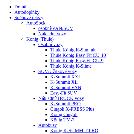
Domů
Autodoplňky
Sněhové řetězy
AutoSock
osobní/VAN/SUV
Nákladní vozy
Konig (Thule)
Osobní vozy
Thule König K-Summit
Thule König Easy-Fit CU-10
Thule König Easy-Fit CU-9
Thule König K-Slime
SUV/Užitkové vozy
K-Summit XXL
K-Summit XL
K-Summit VAN
Easy-Fit SUV
Nákladní/TRUCK vozy
K-Summit PRO
Cingoli X-PRESS Plus
König Cingoli
König TM-7
Autobusy
Konig K-SUMMIT PRO