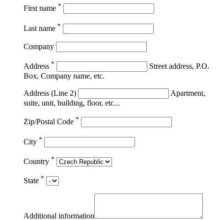
*
First name
*
Last name
Company
*
Address
Street address, P.O.
Box, Company name, etc.
Address (Line 2)
Apartment,
suite, unit, building, floor, etc...
*
Zip/Postal Code
*
City
*
Country
*
State
Additional information