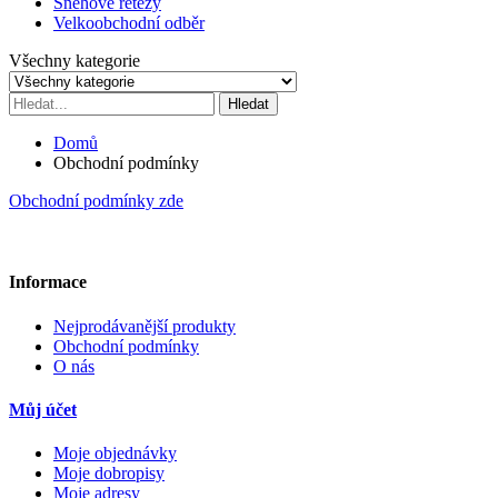
Sněhové řetězy
Velkoobchodní odběr
Všechny kategorie
Hledat
Domů
Obchodní podmínky
Obchodní podmínky zde
Informace
Nejprodávanější produkty
Obchodní podmínky
O nás
Můj účet
Moje objednávky
Moje dobropisy
Moje adresy