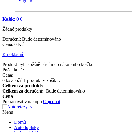
Sign in
Košík:
0
0
Žádné produkty
Doručení:
Bude determinováno
Cena
:
0 Kč
K pokladně
Produkt byl úspěšně přidán do nákupního košíku
Počet kusů:
Cena:
0
ks zboží.
1 produkt v košíku.
Celkem za produkty
Celkem za doručení:
Bude determinováno
Cena
Pokračovat v nákupu
Objednat
Menu
Domů
Autodoplňky