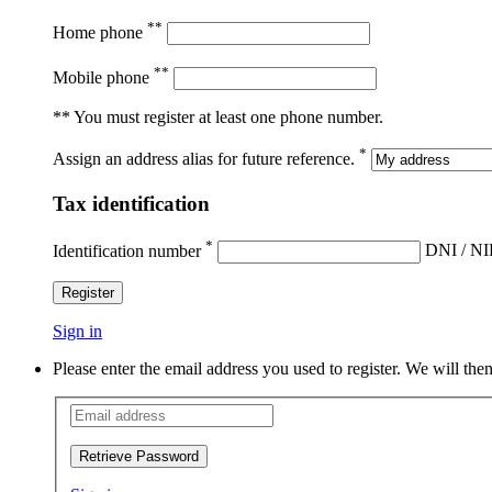
**
Home phone
**
Mobile phone
** You must register at least one phone number.
*
Assign an address alias for future reference.
Tax identification
*
Identification number
DNI / NI
Register
Sign in
Please enter the email address you used to register. We will t
Retrieve Password