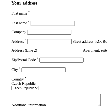
Your address
*
First name
*
Last name
Company
*
Address
Street address, P.O. 
Address (Line 2)
Apartment, suite,
*
Zip/Postal Code
*
City
*
Country
Czech Republic
Additional information