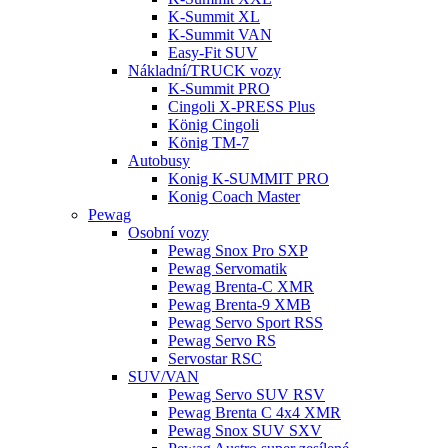
K-Summit XL
K-Summit VAN
Easy-Fit SUV
Nákladní/TRUCK vozy
K-Summit PRO
Cingoli X-PRESS Plus
König Cingoli
König TM-7
Autobusy
Konig K-SUMMIT PRO
Konig Coach Master
Pewag
Osobní vozy
Pewag Snox Pro SXP
Pewag Servomatik
Pewag Brenta-C XMR
Pewag Brenta-9 XMB
Pewag Servo Sport RSS
Pewag Servo RS
Servostar RSC
SUV/VAN
Pewag Servo SUV RSV
Pewag Brenta C 4x4 XMR
Pewag Snox SUV SXV