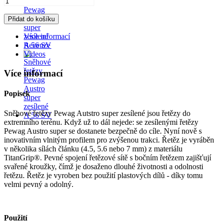
Přidat do košíku
Více informací
Recenze
Videos
Více informací
Popisek
Sněhové řetězy Pewag Autstro super zesílené jsou řetězy do
extremního terénu. Když už to dál nejede: se zesílenými řetězy
Pewag Austro super se dostanete bezpečně do cíle. Nyní nově s
inovativním vlnitým profilem pro zvýšenou trakci. Řetěz je vyráběn
v několika sílách článku (4.5, 5.6 nebo 7 mm) z materiálu
TitanGrip®. Pevné spojení řetězové sítě s bočním řetězem zajišťují
svařené kroužky, čímž je dosaženo dlouhé životnosti a odolnosti
řetězu. Řetěz je vyroben bez použití plastových dílů - díky tomu
velmi pevný a odolný.
Použití