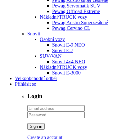
Pewag Austro super zesílené
Pewag Servomatik SUV
Pewag Offroad Extreme
Nákladní/TRUCK vozy
Pewag Austro Superzesílené
Pewag Cervino CL
Snovit
Osobní vozy
Snovit E-9 NEO
Snovit E-7
SUV/VAN
Snovit 4x4 NEO
Nákladní/TRUCK vozy
Snovit E-3000
Velkoobchodní odběr
Přihlásit se
Login
Sign in
Create an account