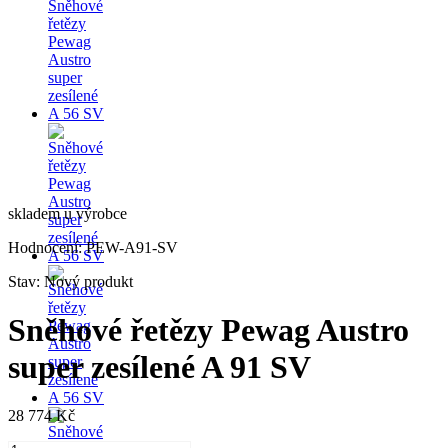
skladem u výrobce
Hodnocení:
PEW-A91-SV
Stav:
Nový produkt
Sněhové řetězy Pewag Austro
super zesílené A 91 SV
28 774 Kč