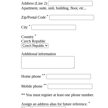
Address (Line 2)
Apartment, suite, unit, building, floor, etc...
*
Zip/Postal Code
*
City
*
Country
Czech Republic
Additional information
**
Home phone
**
Mobile phone
** You must register at least one phone number.
*
Assign an address alias for future reference.