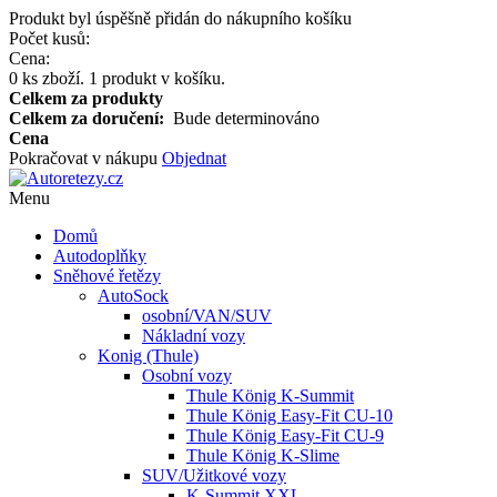
Produkt byl úspěšně přidán do nákupního košíku
Počet kusů:
Cena:
0
ks zboží.
1 produkt v košíku.
Celkem za produkty
Celkem za doručení:
Bude determinováno
Cena
Pokračovat v nákupu
Objednat
Menu
Domů
Autodoplňky
Sněhové řetězy
AutoSock
osobní/VAN/SUV
Nákladní vozy
Konig (Thule)
Osobní vozy
Thule König K-Summit
Thule König Easy-Fit CU-10
Thule König Easy-Fit CU-9
Thule König K-Slime
SUV/Užitkové vozy
K-Summit XXL