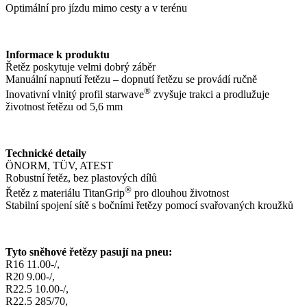
Optimální pro jízdu mimo cesty a v terénu
Informace k produktu
Řetěz poskytuje velmi dobrý záběr
Manuální napnutí řetězu – dopnutí řetězu se provádí ručně
®
Inovativní vlnitý profil starwave
zvyšuje trakci a prodlužuje
životnost řetězu od 5,6 mm
Technické detaily
ÖNORM, TÜV, ATEST
Robustní řetěz, bez plastových dílů
®
Řetěz z materiálu TitanGrip
pro dlouhou životnost
Stabilní spojení sítě s bočními řetězy pomocí svařovaných kroužků
Tyto sněhové řetězy pasují na pneu:
R16 11.00-/,
R20 9.00-/,
R22.5 10.00-/,
R22.5 285/70,