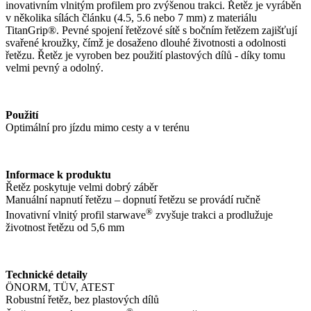
inovativním vlnitým profilem pro zvýšenou trakci. Řetěz je vyráběn
v několika sílách článku (4.5, 5.6 nebo 7 mm) z materiálu
TitanGrip®. Pevné spojení řetězové sítě s bočním řetězem zajišťují
svařené kroužky, čímž je dosaženo dlouhé životnosti a odolnosti
řetězu. Řetěz je vyroben bez použití plastových dílů - díky tomu
velmi pevný a odolný.
Použití
Optimální pro jízdu mimo cesty a v terénu
Informace k produktu
Řetěz poskytuje velmi dobrý záběr
Manuální napnutí řetězu – dopnutí řetězu se provádí ručně
®
Inovativní vlnitý profil starwave
zvyšuje trakci a prodlužuje
životnost řetězu od 5,6 mm
Technické detaily
ÖNORM, TÜV, ATEST
Robustní řetěz, bez plastových dílů