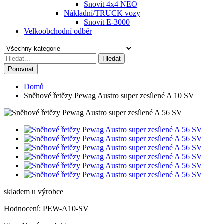
Snovit 4x4 NEO
Nákladní/TRUCK vozy
Snovit E-3000
Velkoobchodní odběr
Hledat
Porovnat
Domů
Sněhové řetězy Pewag Austro super zesílené A 10 SV
skladem u výrobce
Hodnocení:
PEW-A10-SV