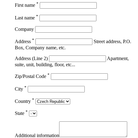
*
First name
*
Last name
Company
*
Address
Street address, P.O.
Box, Company name, etc.
Address (Line 2)
Apartment,
suite, unit, building, floor, etc...
*
Zip/Postal Code
*
City
*
Country
*
State
Additional information