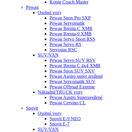
Konig Coach Master
Pewag
Osobní vozy
Pewag Snox Pro SXP
Pewag Servomatik
Pewag Brenta-C XMR
Pewag Brenta-9 XMB
Pewag Servo Sport RSS
Pewag Servo RS
Servostar RSC
SUV/VAN
Pewag Servo SUV RSV
Pewag Brenta C 4x4 XMR
Pewag Snox SUV SXV
Pewag Austro super zesílené
Pewag Servomatik SUV
Pewag Offroad Extreme
Nákladní/TRUCK vozy
Pewag Austro Superzesílené
Pewag Cervino CL
Snovit
Osobní vozy
Snovit E-9 NEO
Snovit E-7
SUV/VAN