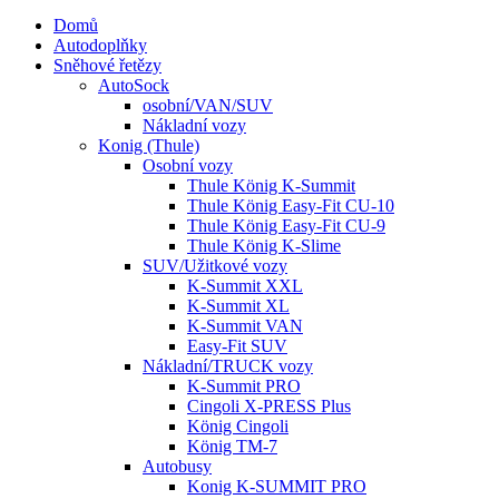
Domů
Autodoplňky
Sněhové řetězy
AutoSock
osobní/VAN/SUV
Nákladní vozy
Konig (Thule)
Osobní vozy
Thule König K-Summit
Thule König Easy-Fit CU-10
Thule König Easy-Fit CU-9
Thule König K-Slime
SUV/Užitkové vozy
K-Summit XXL
K-Summit XL
K-Summit VAN
Easy-Fit SUV
Nákladní/TRUCK vozy
K-Summit PRO
Cingoli X-PRESS Plus
König Cingoli
König TM-7
Autobusy
Konig K-SUMMIT PRO