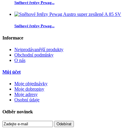
Sněhové řetězy Pewag...
Sněhové řetězy Pewag...
Informace
Nejprodávanější produkty
Obchodní podmínky
O nás
Můj účet
Moje objednávky
Moje dobropisy
Moje adresy
Osobní údaje
Odběr novinek
Odebírat